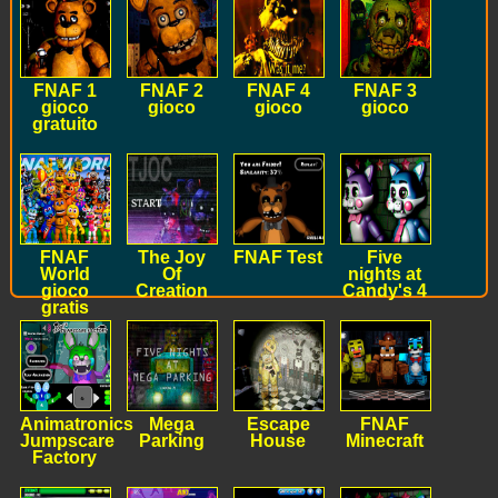
FNAF 1
FNAF 2
FNAF 4
FNAF 3
gioco
gioco
gioco
gioco
gratuito
FNAF
The Joy
FNAF Test
Five
World
Of
nights at
gioco
Creation
Candy's 4
gratis
Animatronics
Mega
Escape
FNAF
Jumpscare
Parking
House
Minecraft
Factory