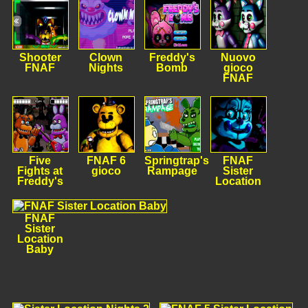
Shooter
Clown
Freddy's
Nuovo
FNAF
Nights
Bomb
gioco
FNAF
Five
FNAF 6
Springtrap's
FNAF
Fights at
gioco
Rampage
Sister
Freddy's
Location
FNAF
Sister
Location
Baby